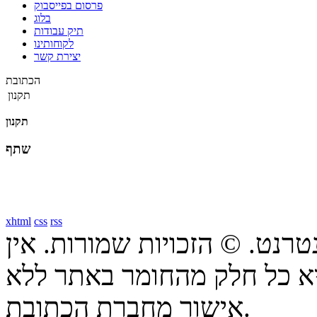
פרסום בפייסבוק
בלוג
תיק עבודות
לקוחותינו
יצירת קשר
הכתובת
תקנון
תקנון
שתף
xhtml
css
rss
טרנט. © הזכויות שמורות. אין
א כל חלק מהחומר באתר ללא
אישור מחברת הכתובת.